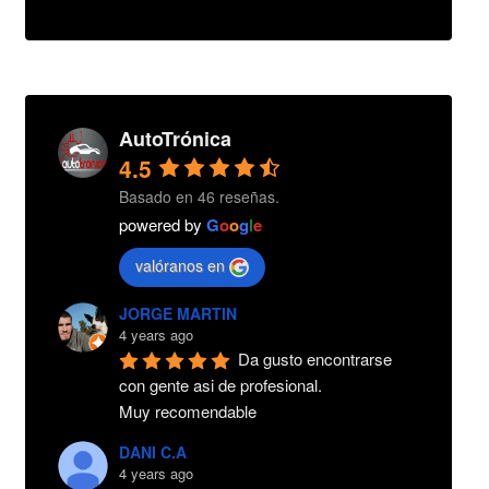
AutoTrónica
4.5
Basado en 46 reseñas.
powered by
G
o
o
g
l
e
valóranos en
JORGE MARTIN
4 years ago
Da gusto encontrarse 
con gente asi de profesional.
Muy recomendable
DANI C.A
4 years ago