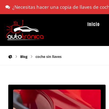
¿Necesitas hacer una copia de llaves de co
Inicio
Blog
coche sin llaves