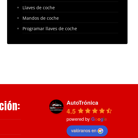
Llaves de coche
Mandos de coche
Programar llaves de coche
ción:
AutoTrónica
4.5
powered by
G
o
o
g
l
e
valóranos en