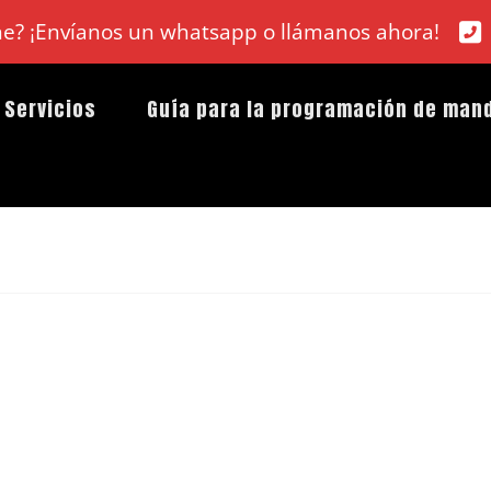
che? ¡Envíanos un whatsapp o llámanos ahora!
Servicios
Guía para la programación de man