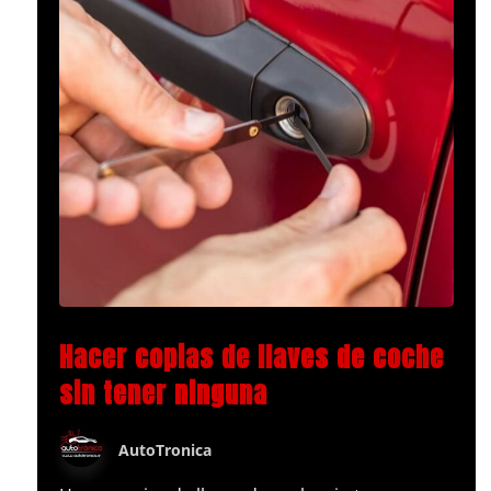
Hacer copias de llaves de coche
sin tener ninguna
AutoTronica