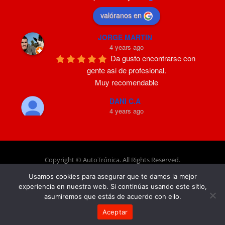
valóranos en
JORGE MARTIN
4 years ago
Da gusto encontrarse con 
gente asi de profesional.
Muy recomendable
DANI C.A
4 years ago
Súper satisfecho con la 
profesionalidad y el trabajo realizado por 
Agustín. Necesitaba con urgencia hacer llaves 
para m
...
leer más
Copyright © AutoTrónica. All Rights Reserved.
Jose Rosso
Usamos cookies para asegurar que te damos la mejor
| Aviso legal -
4 years ago
experiencia en nuestra web. Si continúas usando este sitio,
Un professional, great 
asumiremos que estás de acuerdo con ello.
treatment, absolutely recommendable
- Política de cookies |
Aceptar