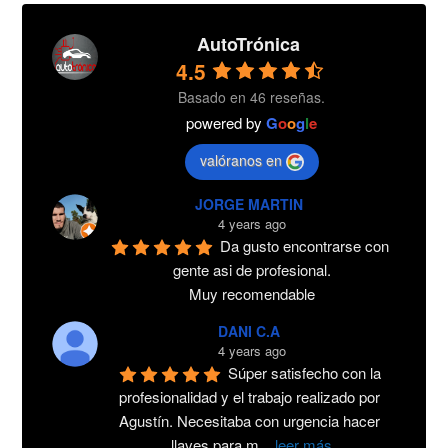
AutoTrónica
4.5
Basado en 46 reseñas.
powered by
G
o
o
g
l
e
valóranos en
JORGE MARTIN
4 years ago
Da gusto encontrarse con 
gente asi de profesional.
Muy recomendable
DANI C.A
4 years ago
Súper satisfecho con la 
profesionalidad y el trabajo realizado por 
Agustín. Necesitaba con urgencia hacer 
llaves para m
...
leer más