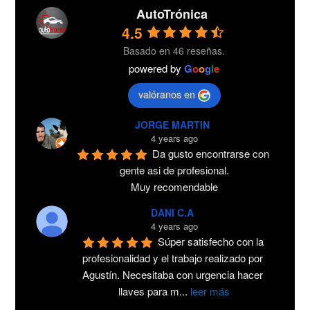
AutoTrónica
4.5
Basado en 46 reseñas.
powered by
G
o
o
g
l
e
valóranos en
JORGE MARTIN
4 years ago
Da gusto encontrarse con 
gente asi de profesional.
Muy recomendable
DANI C.A
4 years ago
Súper satisfecho con la 
profesionalidad y el trabajo realizado por 
Agustín. Necesitaba con urgencia hacer 
llaves para m
...
leer más