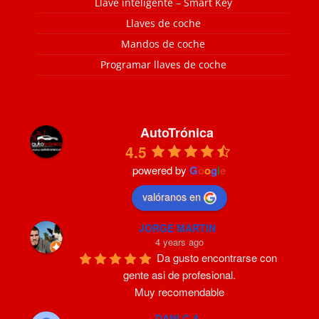
Llave inteligente – Smart Key
Llaves de coche
Mandos de coche
Programar llaves de coche
AutoTrónica
4.5
powered by
G
o
o
g
l
e
valóranos en
JORGE MARTIN
4 years ago
Da gusto encontrarse con 
gente asi de profesional.
Muy recomendable
DANI C.A